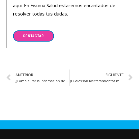
aquí. En Fisuma Salud estaremos encantados de
resolver todas tus dudas.
CONTACTAR
ANTERIOR
SIGUIENTE
¿Cómo curar la inflamación de un tendón en la mano?
¿Cuáles son los tratamientos más efectivos para la dislocación del hombro?